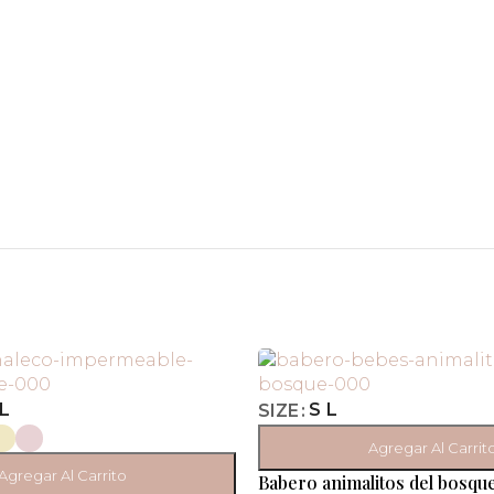
L
S
L
SIZE
Agregar Al Carrit
Agregar Al Carrito
Babero animalitos del bosqu