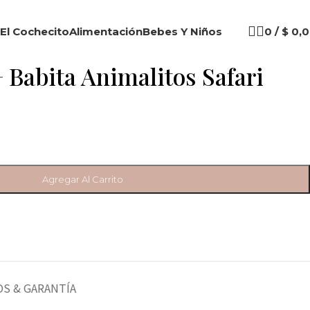
El Cochecito
Alimentación
Bebes Y Niños
0
/
$
0,0
 Babita Animalitos Safari
Agregar Al Carrito
S & GARANTÍA