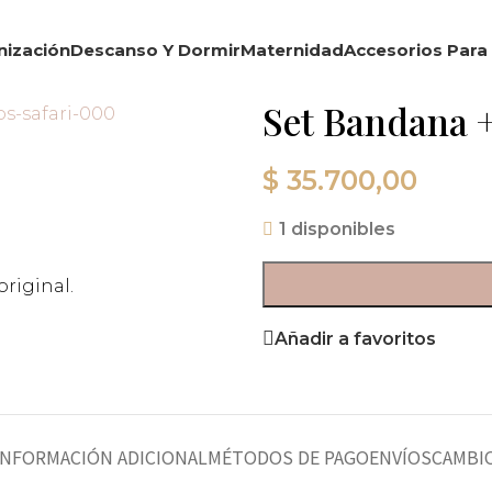
nización
Descanso Y Dormir
Maternidad
Accesorios Para 
Set Bandana +
$
35.700,00
1 disponibles
riginal.
Añadir a favoritos
INFORMACIÓN ADICIONAL
MÉTODOS DE PAGO
ENVÍOS
CAMBIO