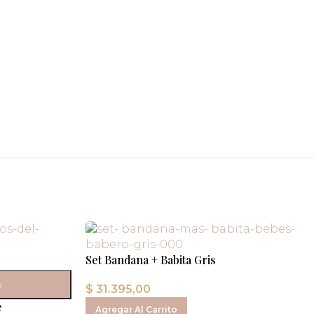
Set Bandana + Babita Gris
o
$
31.395,00
e
Agregar Al Carrito