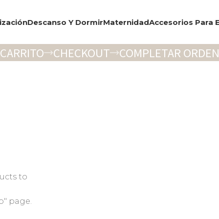
ización
Descanso Y Dormir
Maternidad
Accesorios Para E
CARRITO
CHECKOUT
COMPLETAR ORDE
ucts to
p" page.