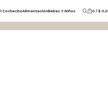
l Cochecito
Alimentación
Bebes Y Niños
0
/
$
0,0
N