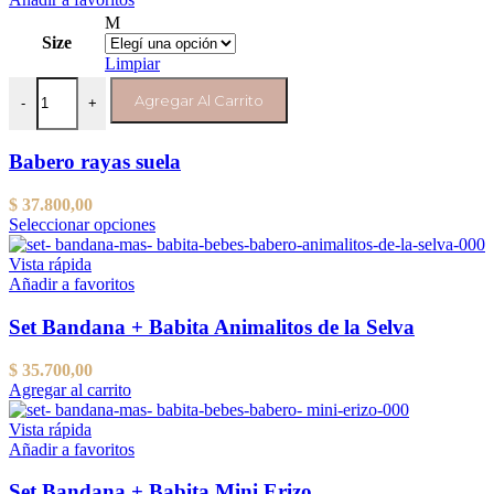
variantes.
M
Las
Size
opciones
Limpiar
se
Babero rayas suela cantidad
pueden
Agregar Al Carrito
-
+
elegir
en
la
Babero rayas suela
página
del
$
37.800,00
producto
Este
Seleccionar opciones
producto
tiene
Vista rápida
varias
Añadir a favoritos
variantes.
Las
Set Bandana + Babita Animalitos de la Selva
opciones
se
$
35.700,00
pueden
Agregar al carrito
elegir
en
Vista rápida
la
Añadir a favoritos
página
del
Set Bandana + Babita Mini Erizo