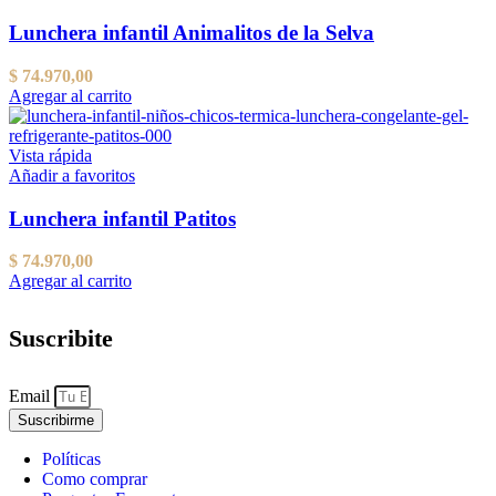
Las
opciones
Lunchera infantil Animalitos de la Selva
se
pueden
$
74.970,00
elegir
Agregar al carrito
en
la
página
Vista rápida
del
Añadir a favoritos
producto
Lunchera infantil Patitos
$
74.970,00
Agregar al carrito
Suscribite
Email
Suscribirme
Políticas
Como comprar