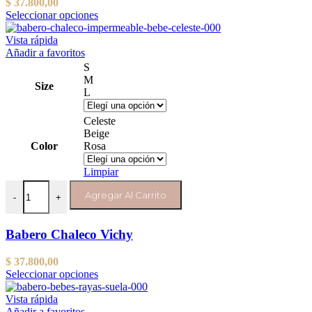
$
37.800,00
Este
Seleccionar opciones
producto
tiene
Vista rápida
varias
Añadir a favoritos
variantes.
S
Las
M
Size
opciones
L
se
pueden
Celeste
elegir
Beige
en
Color
Rosa
la
página
Limpiar
del
Babero Chaleco Vichy cantidad
producto
Agregar Al Carrito
-
+
Babero Chaleco Vichy
$
37.800,00
Este
Seleccionar opciones
producto
tiene
Vista rápida
varias
Añadir a favoritos