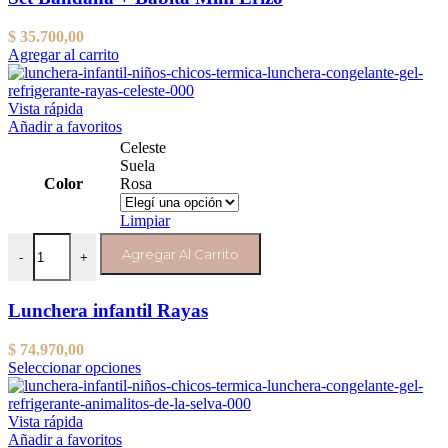
producto
$
35.700,00
Agregar al carrito
Vista rápida
Añadir a favoritos
Celeste
Suela
Color
Rosa
Limpiar
Lunchera infantil Rayas cantidad
Agregar Al Carrito
-
+
Lunchera infantil Rayas
$
74.970,00
Este
Seleccionar opciones
producto
tiene
varias
Vista rápida
variantes.
Añadir a favoritos