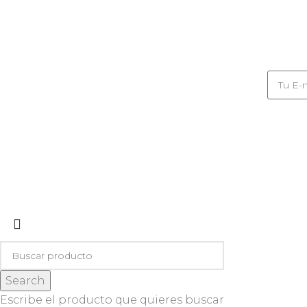
Suscribite
POLÍTICAS
COMO COMPRAR
PREGUNTAS FRECUENTES
Search
Escribe el producto que quieres buscar