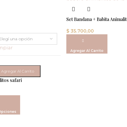
Set Bandana + Babita Animalit
$
35.700,00
mpiar
Agregar Al Carrito
Agregar Al Carrito
itos safari
Opciones