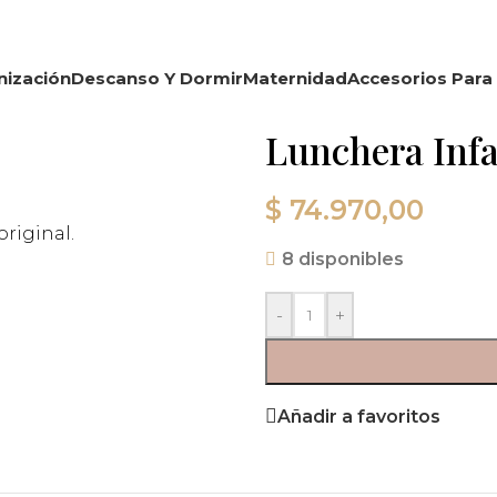
nización
Descanso Y Dormir
Maternidad
Accesorios Para 
Lunchera Infan
$
74.970,00
riginal.
8 disponibles
-
+
Añadir a favoritos