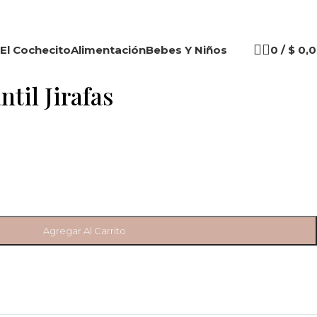
El Cochecito
Alimentación
Bebes Y Niños
0
/
$
0,0
til Jirafas
Agregar Al Carrito