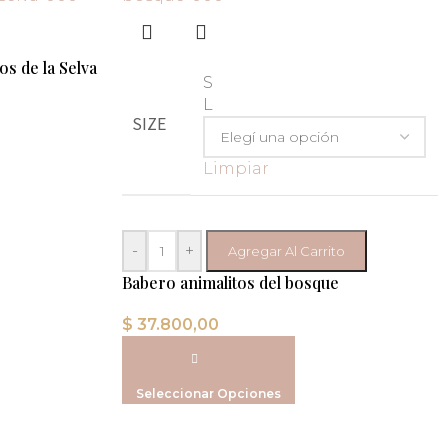
os de la Selva
S
L
SIZE
Limpiar
-
+
Agregar Al Carrito
Babero animalitos del bosque
$
37.800,00
Seleccionar Opciones