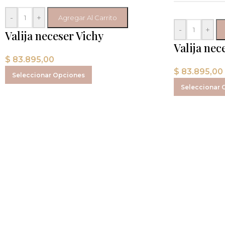
-
+
Agregar Al Carrito
-
+
Valija neceser Vichy
Valija nec
$
83.895,00
$
83.895,00
Seleccionar Opciones
Seleccionar 