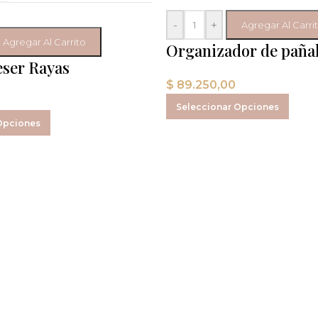
-
+
Agregar Al Carri
Agregar Al Carrito
Organizador de pañal
eser Rayas
divisiones Vichy
$
89.250,00
Seleccionar Opciones
Opciones