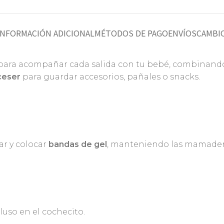
INFORMACIÓN ADICIONAL
MÉTODOS DE PAGO
ENVÍOS
CAMBIO
para acompañar cada salida con tu bebé, combinando p
ceser
para guardar accesorios, pañales o snacks.
zar y colocar
bandas de gel
, manteniendo las mamadera
luso en el cochecito.