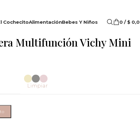
l Cochecito
Alimentación
Bebes Y Niños
0
/
$
0,0
ra Multifunción Vichy Mini
Limpiar
ito