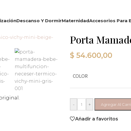
ización
Descanso Y Dormir
Maternidad
Accesorios Para E
Porta Mamade
$
54.600,00
COLOR
riginal.
-
+
Agregar Al Carr
Añadir a favoritos