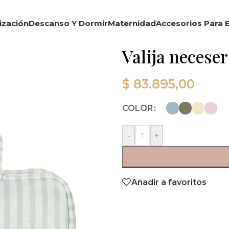
ización
Descanso Y Dormir
Maternidad
Accesorios Para E
Valija necese
$
83.895,00
COLOR
-
+
Añadir a favoritos