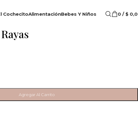
l Cochecito
Alimentación
Bebes Y Niños
0
/
$
0,0
r Rayas
Agregar Al Carrito