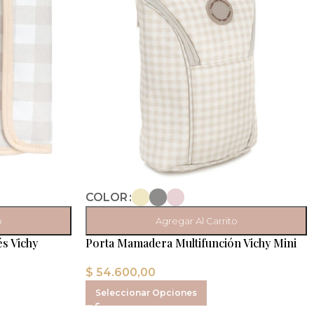
COLOR
o
Agregar Al Carrito
s Vichy
Porta Mamadera Multifunción Vichy Mini
$
54.600,00
Seleccionar Opciones