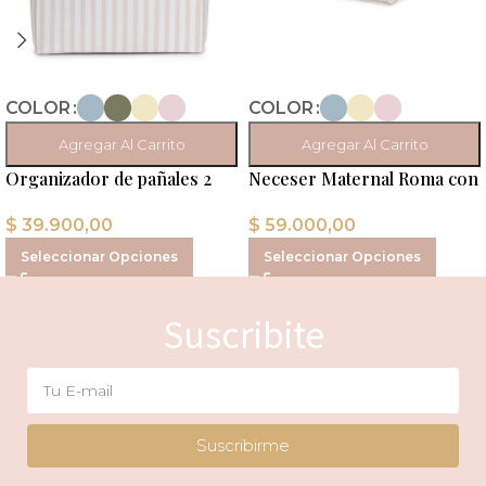
COLOR
COLOR
Agregar Al Carrito
Agregar Al Carrito
Organizador de pañales 2
Neceser Maternal Roma con
divisiones rayas
Porta Toallitas Húmedas
$
39.900,00
$
59.000,00
Vichy
Seleccionar Opciones
Seleccionar Opciones
Suscribite
Suscribirme