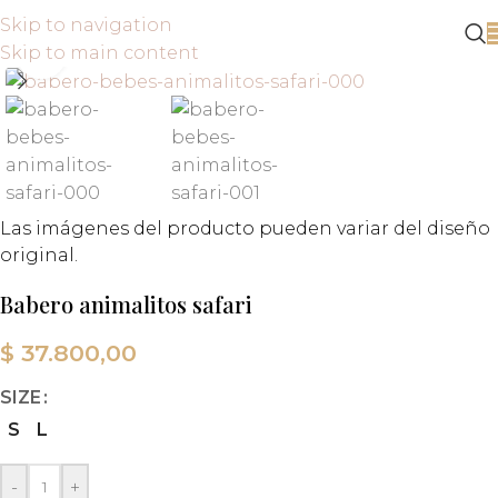
Skip to navigation
Skip to main content
Click to enlarge
Las imágenes del producto pueden variar del diseño
original.
Babero animalitos safari
$
37.800,00
SIZE
S
L
-
+