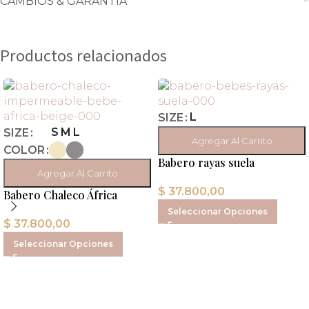
CAMBIOS & GARANTÍA
Productos relacionados
L
SIZE
S
M
L
SIZE
Agregar Al Carrito
COLOR
Babero rayas suela
Agregar Al Carrito
$
37.800,00
Babero Chaleco África
Seleccionar Opciones
$
37.800,00
Seleccionar Opciones