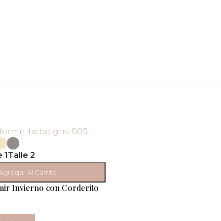
e 1
Talle 2
Agregar Al Carrito
mir Invierno con Corderito