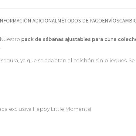
INFORMACIÓN ADICIONAL
MÉTODOS DE PAGO
ENVÍOS
CAMBIO
 Nuestro
pack de sábanas ajustables para cuna colech
.
 segura, ya que se adaptan al colchón sin pliegues.
mpada exclusiva Happy Little Moments)