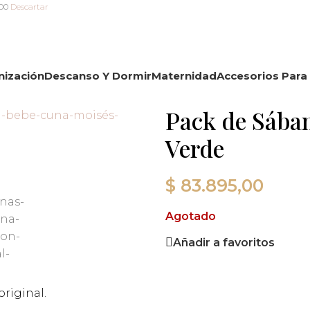
000
Descartar
nización
Descanso Y Dormir
Maternidad
Accesorios Para 
Pack de Sában
Verde
$
83.895,00
Agotado
Añadir a favoritos
riginal.