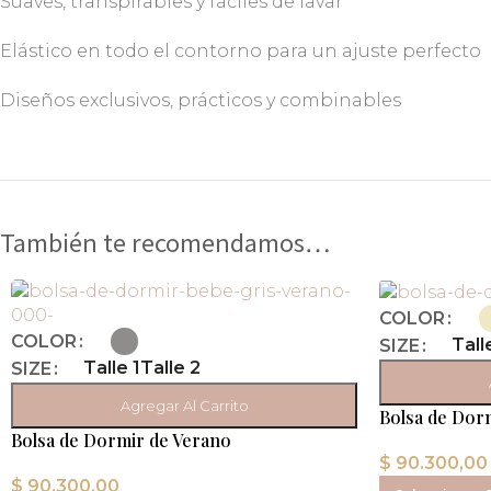
Suaves, transpirables y fáciles de lavar
Elástico en todo el contorno para un ajuste perfecto
Diseños exclusivos, prácticos y combinables
También te recomendamos…
COLOR
COLOR
Tall
SIZE
Talle 1
Talle 2
SIZE
Agregar Al Carrito
Bolsa de Dor
Bolsa de Dormir de Verano
Interior
$
90.300,00
$
90.300,00