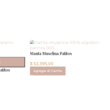
Manta Muselina Patitos
o
$
52.395,00
atitos
Agregar Al Carrito