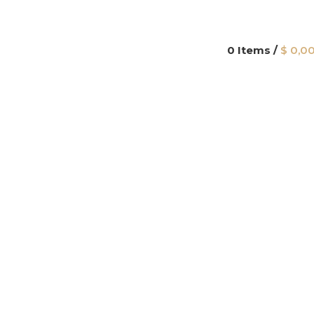
0
Items
/
$
0,0