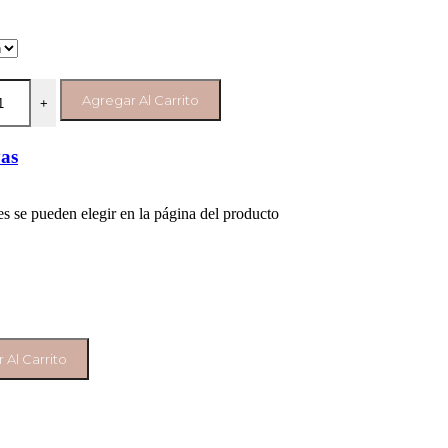
Agregar Al Carrito
+
yas
es se pueden elegir en la página del producto
 Al Carrito