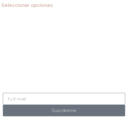
Seleccionar opciones
Suscribite
Suscribirme
POLÍTICAS
COMO COMPRAR
PREGUNTAS FRECUENTES