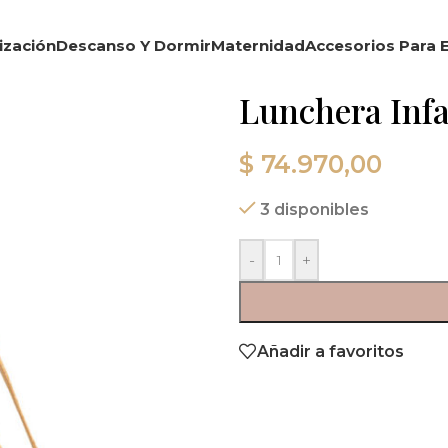
ización
Descanso Y Dormir
Maternidad
Accesorios Para E
Lunchera Infa
$
74.970,00
3 disponibles
-
+
Añadir a favoritos