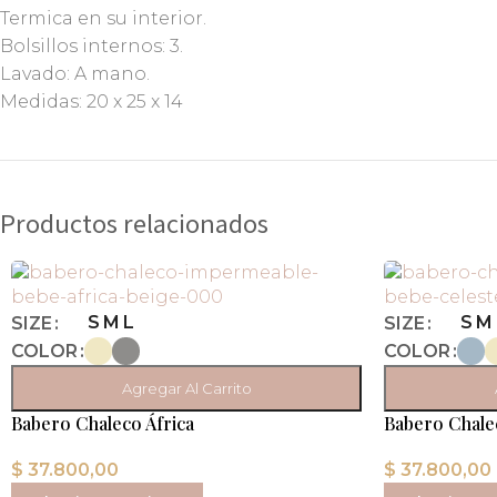
Termica en su interior.
Bolsillos internos: 3.
Lavado: A mano.
Medidas: 20 x 25 x 14
Productos relacionados
S
M
L
S
M
SIZE
SIZE
COLOR
COLOR
Agregar Al Carrito
Babero Chaleco África
Babero Chale
$
37.800,00
$
37.800,00