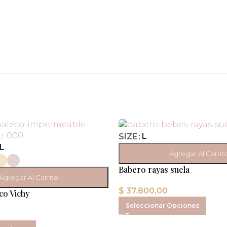
L
SIZE
L
Agregar Al Carrit
Babero rayas suela
Agregar Al Carrito
$
37.800,00
co Vichy
Seleccionar Opciones