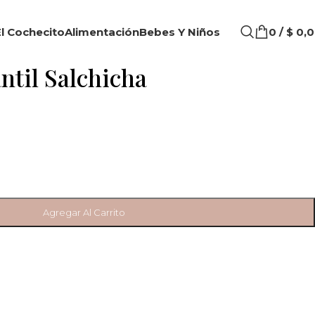
l Cochecito
Alimentación
Bebes Y Niños
0
/
$
0,0
ntil Salchicha
Agregar Al Carrito