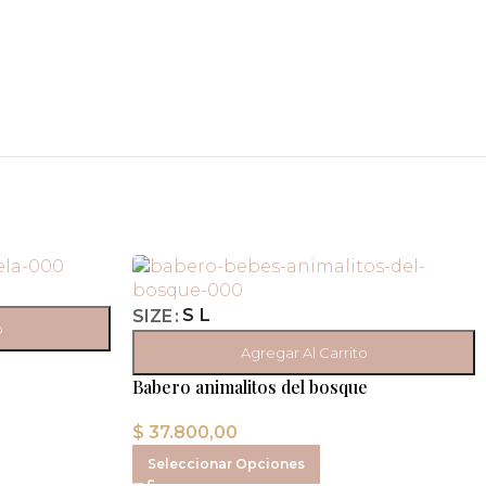
S
L
SIZE
o
Agregar Al Carrito
Babero animalitos del bosque
$
37.800,00
Seleccionar Opciones